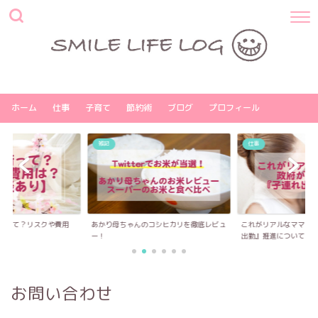
ホーム
仕事
子育て
節約術
ブログ
プロフィール
雑記
仕事
術って？リスクや費用
あかり母ちゃんのコシヒカリを徹底レビュ
これがリアルなママの
ー！
出勤』推進について...
お問い合わせ