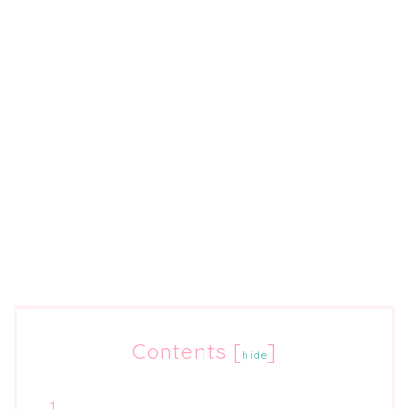
Contents
[
]
hide