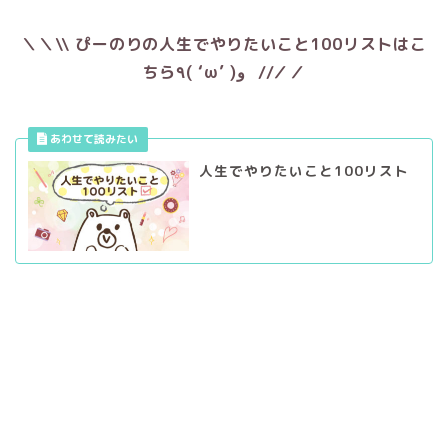
＼＼\\ ぴーのりの人生でやりたいこと100リストはこ
ちら٩( ‘ω’ )و //／／
人生でやりたいこと100リスト