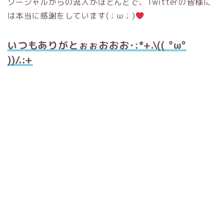
ソーシャルからの流入がほとんどで、Twitterの皆様に
は本当に感謝をしています(；ω；)
いつもありがとぉぉおおお･:*+.\(( °ω°
))/.:+