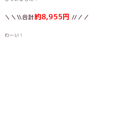
約8,955円
＼＼\\合計
//／／
わーい！