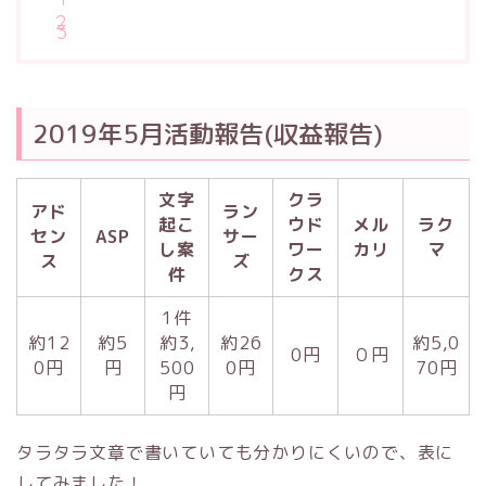
2019年5月活動報告(収益報告)
文字
クラ
アド
ラン
起こ
ウド
メル
ラク
セン
ASP
サー
し案
ワー
カリ
マ
ス
ズ
件
クス
1件
約12
約5
約3,
約26
約5,0
0円
０円
0円
円
500
0円
70円
円
タラタラ文章で書いていても分かりにくいので、表に
してみました！