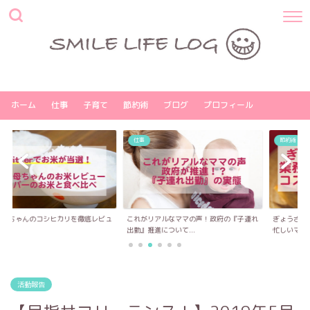
ホーム
仕事
子育て
節約術
ブログ
プロフィール
仕事
節約術
コシヒカリを徹底レビュ
これがリアルなママの声！政府の『子連れ
ぎょうざの満洲の冷凍
出勤』推進について...
忙しいママ・パパ必...
活動報告